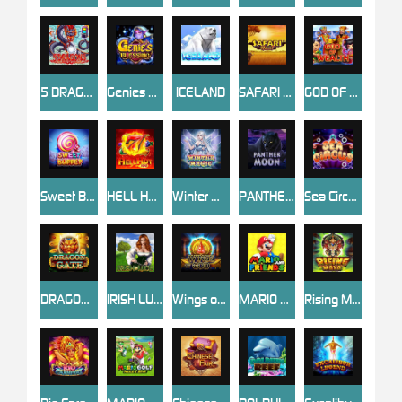
5 DRAGONS
Genies Blessing
ICELAND
SAFARI HEAT
GOD OF WEALTH
Sweet Buffet
HELL HOT 100
Winter Magic
PANTHER MOON
Sea Circus
DRAGON GATE
IRISH LUCK
Wings of God
MARIO AND FRIENDS
Rising Maya