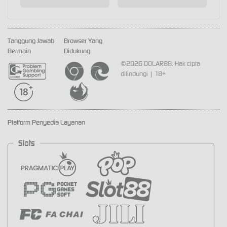
Tanggung Jawab
Browser Yang
Bermain
Didukung
©2026 DOLAR88. Hak cipta
dilindungi | 18+
Platform Penyedia Layanan
Slots