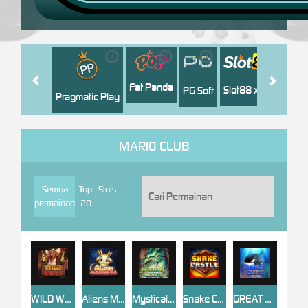
i
i
i
i
i
Facha
Fat Panda
Slot88 x PP
PG Soft
Pragmatic Play
MARIO CLUB
Semua
Top
Slots
permainan
20
WILD WEST
Aliens Madness
Mystical Beasts
Snake Castle
GREAT BLUE