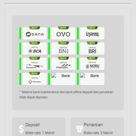
* Selama bank maintenance dan bank offline deposit dan penarikan
tidak dapat diproses
Deposit
Penarikan
Rata-rata 1 Menit
Rata-rata 3 Menit