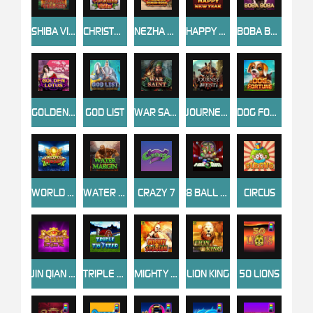
SHIBA VILLAGE
CHRISTMAS GIFT
NEZHA DEMON REBORN
HAPPY NEW YEAR
BOBA BOBA
GOLDEN LOTUS
GOD LIST
WAR SAINT
JOURNEY WEST
DOG FORTUNE
WORLD CUP FRENZY
WATER MARGIN
CRAZY 7
8 BALL SLOTS
CIRCUS
JIN QIAN WA
TRIPLE TWISTER
MIGHTY SPARTAN
LION KING
50 LIONS