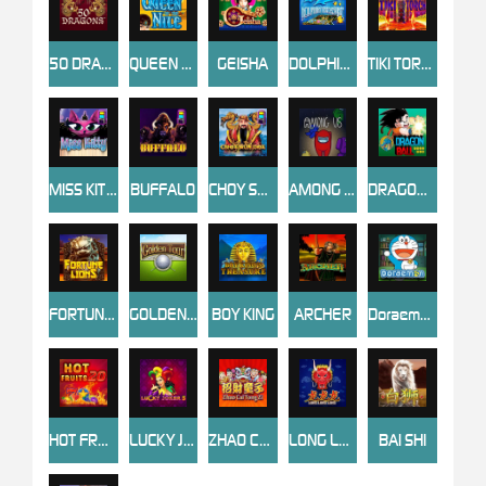
50 DRAGONS
QUEEN OF THE NILE
GEISHA
DOLPHIN TREASURE
TIKI TORCH
MISS KITTY
BUFFALO
CHOY SUN DOA
AMONG US
DRAGON BALL
FORTUNE LIONS
GOLDEN TOUR
BOY KING
ARCHER
Doraemon
HOT FRUITS 20
LUCKY JOKER 5
ZHAO CAI TONG ZHI
LONG LONG LONG
BAI SHI