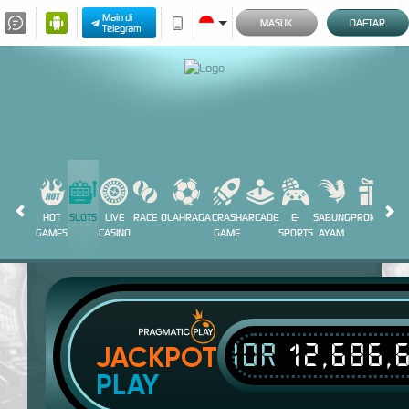
Main di
MASUK
DAFTAR
Telegram
HOT
SLOTS
LIVE
RACE
OLAHRAGA
CRASH
ARCADE
E-
SABUNG
PROMOSI
GAMES
CASINO
GAME
SPORTS
AYAM
IDR
12,686,
JACKPOT
PLAY