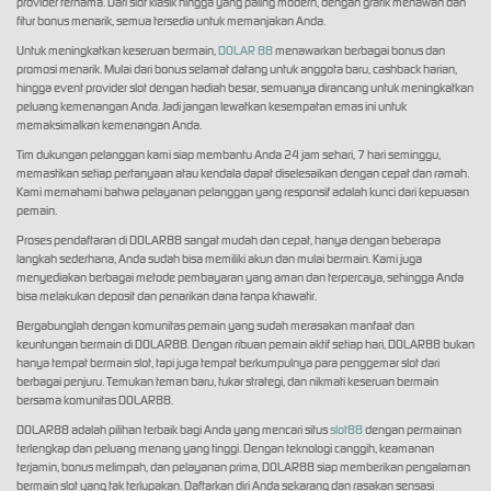
provider ternama. Dari slot klasik hingga yang paling modern, dengan grafik menawan dan
fitur bonus menarik, semua tersedia untuk memanjakan Anda.
Untuk meningkatkan keseruan bermain,
DOLAR 88
menawarkan berbagai bonus dan
promosi menarik. Mulai dari bonus selamat datang untuk anggota baru, cashback harian,
hingga event provider slot dengan hadiah besar, semuanya dirancang untuk meningkatkan
peluang kemenangan Anda. Jadi jangan lewatkan kesempatan emas ini untuk
memaksimalkan kemenangan Anda.
Tim dukungan pelanggan kami siap membantu Anda 24 jam sehari, 7 hari seminggu,
memastikan setiap pertanyaan atau kendala dapat diselesaikan dengan cepat dan ramah.
Kami memahami bahwa pelayanan pelanggan yang responsif adalah kunci dari kepuasan
pemain.
Proses pendaftaran di DOLAR88 sangat mudah dan cepat, hanya dengan beberapa
langkah sederhana, Anda sudah bisa memiliki akun dan mulai bermain. Kami juga
menyediakan berbagai metode pembayaran yang aman dan terpercaya, sehingga Anda
bisa melakukan deposit dan penarikan dana tanpa khawatir.
Bergabunglah dengan komunitas pemain yang sudah merasakan manfaat dan
keuntungan bermain di DOLAR88. Dengan ribuan pemain aktif setiap hari, DOLAR88 bukan
hanya tempat bermain slot, tapi juga tempat berkumpulnya para penggemar slot dari
berbagai penjuru. Temukan teman baru, tukar strategi, dan nikmati keseruan bermain
bersama komunitas DOLAR88.
DOLAR88 adalah pilihan terbaik bagi Anda yang mencari situs
slot88
dengan permainan
terlengkap dan peluang menang yang tinggi. Dengan teknologi canggih, keamanan
terjamin, bonus melimpah, dan pelayanan prima, DOLAR88 siap memberikan pengalaman
bermain slot yang tak terlupakan. Daftarkan diri Anda sekarang dan rasakan sensasi